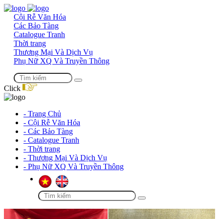
Cội Rễ Văn Hóa
Các Bảo Tàng
Catalogue Tranh
Thời trang
Thương Mại Và Dịch Vụ
Phụ Nữ XQ Và Truyền Thông
Click
- Trang Chủ
- Cội Rễ Văn Hóa
- Các Bảo Tàng
- Catalogue Tranh
- Thời trang
- Thương Mại Và Dịch Vụ
- Phụ Nữ XQ Và Truyền Thông