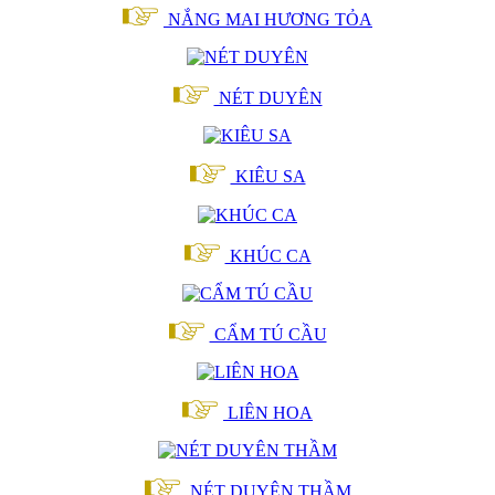
NẮNG MAI HƯƠNG TỎA
NÉT DUYÊN
KIÊU SA
KHÚC CA
CẨM TÚ CẦU
LIÊN HOA
NÉT DUYÊN THẦM