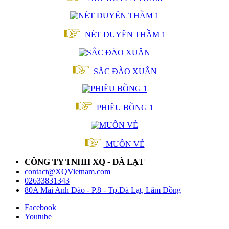
NÉT DUYÊN THẦM 1
SẮC ĐÀO XUÂN
PHIÊU BỒNG 1
MUÔN VẺ
CÔNG TY TNHH XQ - ĐÀ LẠT
contact@XQVietnam.com
02633831343
80A Mai Anh Đào - P.8 - Tp.Đà Lạt, Lâm Đồng
Facebook
Youtube