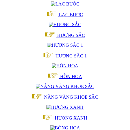
LẠC BƯỚC
HƯƠNG SẮC
HƯƠNG SẮC 1
HỒN HOA
NẮNG VÀNG KHOE SẮC
HƯƠNG XANH